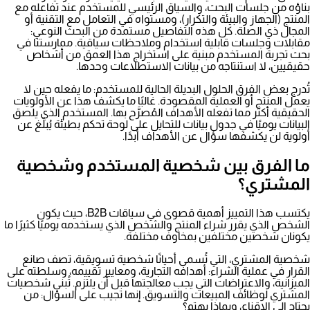
بناؤه من جلسات البحث، والسياق الرئيسي للمستخدم عند تفاعله مع
المنتج (الجهاز والبيئة والتكرار)، ومستواه في التعامل مع التقنية أو
المجال ذي الصلة. كل هذه التفاصيل مستمدة من
البحث النوعي
:
مقابلات وجلسات قابلية استخدام وملاحظات سياقية. ممارستنا في
بحث تجربة المستخدم
مبنية على استخراج هذا العمق من أشخاص
حقيقيين، لا استنتاجه من بيانات الاستطلاعات وحدها.
تُدرج بعض الفرق الحلول البديلة الحالية للمستخدم: ما يفعله حين لا
يعمل المنتج أو العملية المقصودة. غالبًا ما يكشف هذا عن الأولويات
الحقيقية أكثر مما تفعله الأهداف المُصرَّح بها. المستخدم الذي يلصق
البيانات يوميًا في جدول بيانات للتحايل على لوحة تحكم بطيئة يُبلّغ عن
أولوية لن يكشفها سؤال عن الأهداف أبدًا.
ما الفرق بين شخصية المستخدم وشخصية
المشتري؟
يكتسب هذا التمييز أهمية قصوى في سياقات B2B، حيث يكون
الشخص الذي يقرر شراء المنتج والشخص الذي يستخدمه يوميًا كثيرًا ما
يكونان شخصين مختلفين بمخاوف مختلفة.
شخصية المشتري، التي تُسمى أحيانًا شخصية تسويقية، تصف صانع
القرار في عملية الشراء: أهدافه التجارية، ومعايير تقييمه، وسلطته على
الميزانية، والاعتراضات التي يجب معالجتها قبل أن يلتزم. تُبنى شخصيات
المشتري لوظائف المبيعات والتسويق. إنها تجيب على السؤال: من
يحتاج إلى الإقناع، وبماذا يهتم؟