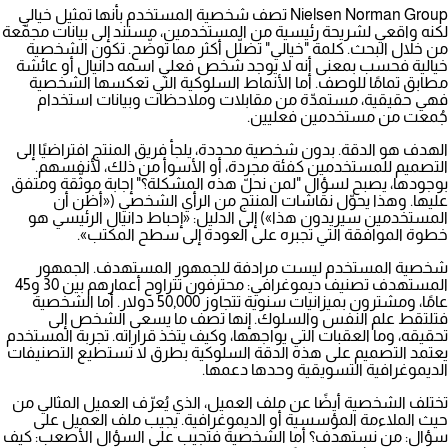
Nielsen Norman Group
تصف شخصية المستخدم بأنها تمثيل خيالي
لكنه واقعي لشريحة رئيسية من المستخدمين، مستند إلى بيانات مجمّعة
من خلال البحث. كلمة "خيالي" تضلّل أكثر مما توضّح. تكون الشخصية
خيالية فحسب بمعنى أنه لا يوجد شخص فعلي اسمه دانيال أو عائشة
مطابق تمامًا للوصف. أما الأنماط السلوكية التي تعكسها الشخصية
فهي حقيقية، مستمدّة من مقابلات وملاحظات وبيانات استخدام
جُمعت من مستخدمين فعليين.
الهدف هو الدقة. بدون شخصية محددة، يلجأ فريق المنتج افتراضيًا إلى
التصميم للمستخدمين كفئة مجردة، أو الأسوأ من ذلك، لأنفسهم.
بوجودها، يصبح لسؤال "لمن نحلّ هذه المشكلة؟" إجابة موثّقة ومتفق
عليها. وهذا يحوّل نقاشات المنتج من الرأي الشخصي («أظن أن
المستخدمين سيريدون هذا») إلى الدليل: «إحباط دانيال الرئيسي هو
خطوة الموافقة التي تجبره على العودة إلى سطح المكتب».
شخصية المستخدم ليست مرادفة للجمهور المستهدف. الجمهور
المستهدف تصنيف ديموغرافي: محترفون تتراوح أعمارهم بين 30 و45
عامًا، ومشترون بميزانيات سنوية تتجاوز 50,000 دولار. أما الشخصية
فتلتقط علم النفس والسلوك. إنها تصف ما يسعى الشخص إلى
تحقيقه، وما العقبات التي يواجهها، وكيف يتخذ قراراته.
تجربة المستخدم
يعتمد التصميم على هذه الدقة السلوكية بطرق لا تستطيع التصنيفات
الديموغرافية التسويقية وحدها دعمها.
تختلف الشخصية أيضًا عن
ملف العميل
، الذي يُعرّف العميل المثالي من
حيث الملاءمة المؤسسية أو الديموغرافية. يجيب ملف العميل على
سؤال: من نستهدف؟ أما الشخصية فتجيب على السؤال الأصعب: كيف