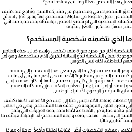
يعمل هذا الشخص فعليًا وما الذي يحتاجه لينجح؟
تُطوَّر الشخصيات في وقت مبكر من مشاركة المنتج، وتُراجَع عند كشف
البحث عن تحول ملحوظ في سلوك المستخدم. إنها وثائق عمل لا نتائج
مكتملة. الشخصية التي لم تخضع للفحص بواسطة بحث جديد منذ اثني
عشر شهرًا قد تكون بالفعل قديمة.
ما الذي تتضمنه شخصية المستخدم؟
الشخصية أكثر من مجرد صورة ملف شخصي واسم خيالي. هذه العناصر
موجودة لجعل الشخصية تبدو إنسانية للفريق الذي يستخدمها، وهو أمر
مهم للتعاطف، لكنه ليس الجوهر.
جوهر الشخصية سلوكي: ما الذي يسعى هذا المستخدم إلى تحقيقه،
وكيف يبدو النجاح من منظوره؟ الأهداف هي أهم حقل في أي قالب
شخصية، لأنها ترسو على كل قرار تصميمي يليها. إذا كان هدف دانيال
هو اعتماد أوامر الشراء قبل مغادرة المكتب، فإن مشكلة التصميم
تتعلق بالسرعة والوضوح، لا بالثراء الوظيفي.
الإحباطات ونقاط الألم تجلس جنبًا إلى جنب مع الأهداف، لأنها تكشف
أين تخفق الحلول الموجودة في خدمة هذا المستخدم. وهي في الغالب
أكثر فائدة عملية من الأهداف، لأنها تحدد بدقة الفجوات التي يحتاج
المنتج إلى سدّها. الهدف يصف وجهة المستخدم؛ أما الإحباط فيصف ما
يسدّ الطريق حاليًا.
تتضمن معظم الشخصيات أيضًا: اقتباسًا تمثيليًا مأخوذًا حرفيًا أو معادًا