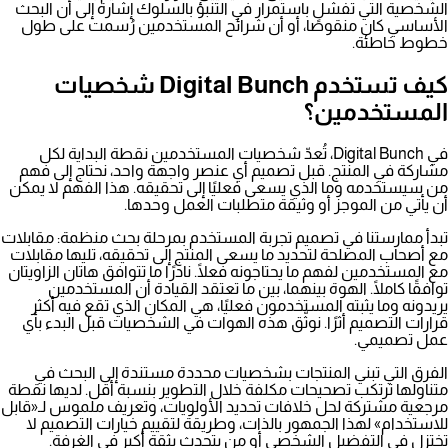
الشخصية التي تفشل باستمرار في التنبؤ بالسلوك إشارة إلى أن البحث
الأساسي كان منقوصًا، أو أن شرائح المستخدمين رُسمت على طول
خطوط خاطئة.
كيف تستخدم Digital Bunch شخصيات
المستخدمين؟
في Digital Bunch، تُعدّ شخصيات المستخدمين نقطة البداية لكل
مشاركة في المنتج. قبل تصميم أي عنصر واجهة واحد، نحتاج إلى فهم
من سيستخدمه وما الذي يسعى فعليًا إلى تحقيقه. هذا الفهم لا يمكن
أن يأتي من الموجز أو وثيقة متطلبات العمل وحدها.
تبدأ ممارستنا في
تصميم تجربة المستخدم
بمرحلة بحث منظمة: مقابلات
مع أصحاب المصلحة لتحديد ما يسعى المنتج إلى تحقيقه، تليها مقابلات
مع المستخدمين لفهم ما يحتاجونه فعلًا. نادرًا ما تتوافق هاتان الزاويتان
توافقًا كاملًا. الهوة بينهما، بين ما تعتقد القيادة أن المستخدمين
يريدونه وما يثبته المستخدمون فعليًا، هي المكان الذي تقع فيه أكثر
قرارات التصميم أثرًا. نوثّق هذه الهوات في الشخصيات قبل البدء بأي
عمل تصميمي.
الفرق التي تبني المنتجات بشخصيات محددة مستندة إلى البحث في
متناولها ترتكب تصحيحات مكلفة خلال التطوير بنسبة أقل. لديها نقطة
مرجعية مشتركة لحل خلافات تحديد الأولويات، وتعريف ملموس لـ«قابل
للاستخدام» لهذا الجمهور بالذات، وطريقة لتقييم خيارات التصميم لا
تختزل في التفضيل الشخصي أو من يتحدث بثقة أكبر في الغرفة.