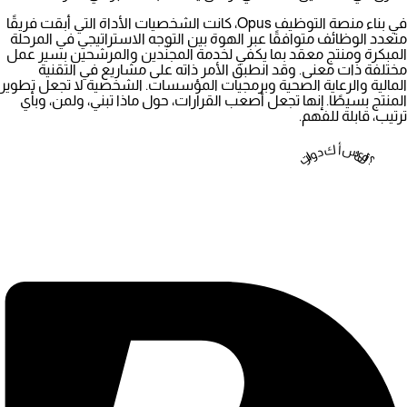
في بناء
منصة التوظيف Opus
، كانت الشخصيات الأداة التي أبقت فريقًا
متعدد الوظائف متوافقًا عبر الهوة بين التوجه الاستراتيجي في المرحلة
المبكرة ومنتج معقد بما يكفي لخدمة المجنّدين والمرشحين بسير عمل
مختلفة ذات معنى. وقد انطبق الأمر ذاته على مشاريع في التقنية
المالية والرعاية الصحية وبرمجيات المؤسسات. الشخصية لا تجعل تطوير
المنتج بسيطًا. إنها تجعل أصعب القرارات، حول ماذا تبني، ولمن، وبأي
ترتيب، قابلة للفهم.
تراودك أسئلة؟