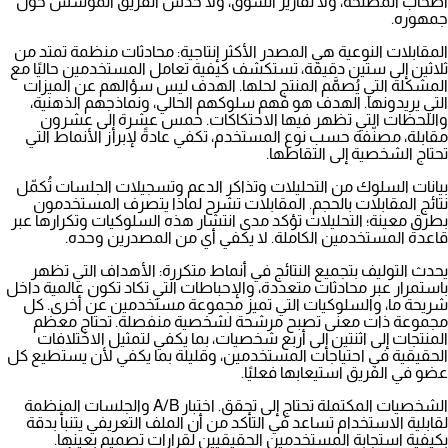
أصحاب المصلحة، ولا تقارير السوق، ولا حدس الفريق المؤسس حول
جمهوره.
المقابلات النوعية هي المصدر الأكثر إنتاجية: محادثات منظمة تمتد من
ثلاثين إلى ستين دقيقة، تستكشف كيفية تعامل المستخدمين حاليًا مع
المشكلة التي يُصمَّم المنتج لحلها. الهدف ليس سؤالهم عن الميزات
التي يريدونها. الهدف هو فهم سلوكهم الحالي، ونماذجهم الذهنية،
واللحظات التي تظهر فيها الاحتكاكات. خمس عشرة إلى عشرون
مقابلة، مصنّفة حسب نوع المستخدم، تكفي عادةً لإبراز الأنماط التي
تحتاج الشخصية إلى التقاطها.
بيانات السلوك من التحليلات وتذاكر الدعم وتسجيلات الجلسات تُكمّل
نتائج المقابلات بالحجم. المقابلات تشرح لماذا يتصرف المستخدمون
بطرق معينة؛ التحليلات تؤكد مدى انتشار هذه السلوكيات وتكرارها عبر
قاعدة المستخدمين الكاملة. لا يكفي أي من المصدرين وحده.
يحدث التوليف بتجميع النتائج في أنماط متكررة: الأهداف التي تظهر
باستمرار عبر محادثات متعددة، والإحباطات التي تكاد تكون عالمية داخل
شريحة ما، والسلوكيات التي تميز مجموعة مستخدمين عن أخرى. كل
مجموعة ذات معنى تصبح مرشحة لشخصية منفصلة. تحتاج معظم
المنتجات إلى اثنتين إلى أربع شخصيات، بما يكفي لتمثيل الاختلافات
الحقيقية في احتياجات المستخدمين، وقليلة بما يكفي لأن يستطيع كل
عضو في الفريق استيعابها فعليًا.
الشخصيات المكتملة تحتاج إلى تحقق.
اختبار A/B
والجلسات المنظمة
لقابلية الاستخدام تساعد في التأكد من أن الملف التعريفي يتنبأ بدقة
بكيفية استجابة المستخدمين الحقيقيين لقرارات تصميم بعينها.