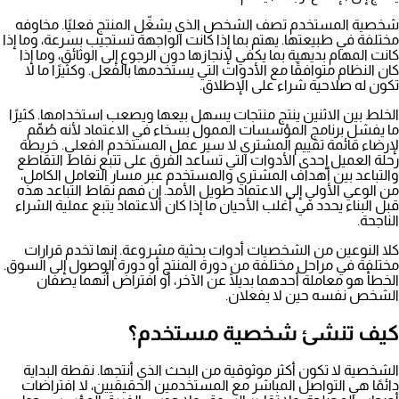
شخصية المستخدم تصف الشخص الذي يشغّل المنتج فعليًا. مخاوفه
مختلفة في طبيعتها. يهتم بما إذا كانت الواجهة تستجيب بسرعة، وما إذا
كانت المهام بديهية بما يكفي لإنجازها دون الرجوع إلى الوثائق، وما إذا
كان النظام متوافقًا مع الأدوات التي يستخدمها بالفعل. وكثيرًا ما لا
تكون له صلاحية شراء على الإطلاق.
الخلط بين الاثنين ينتج منتجات يسهل بيعها ويصعب استخدامها. كثيرًا
ما يفشل برنامج المؤسسات الممول بسخاء في الاعتماد لأنه صُمِّم
لإرضاء قائمة تقييم المشتري لا سير عمل المستخدم الفعلي.
خريطة
رحلة العميل
إحدى الأدوات التي تساعد الفرق على تتبع نقاط التقاطع
والتباعد بين أهداف المشتري والمستخدم عبر مسار التعامل الكامل،
من الوعي الأولي إلى الاعتماد طويل الأمد. إن فهم نقاط التباعد هذه
قبل البناء يحدد في أغلب الأحيان ما إذا كان الاعتماد يتبع عملية الشراء
الناجحة.
كلا النوعين من الشخصيات أدوات بحثية مشروعة. إنها تخدم قرارات
مختلفة في مراحل مختلفة من دورة المنتج أو دورة الوصول إلى السوق.
الخطأ هو معاملة أحدهما بديلًا عن الآخر، أو افتراض أنهما يصفان
الشخص نفسه حين لا يفعلان.
كيف تنشئ شخصية مستخدم؟
الشخصية لا تكون أكثر موثوقية من البحث الذي أنتجها. نقطة البداية
دائمًا هي التواصل المباشر مع المستخدمين الحقيقيين، لا افتراضات