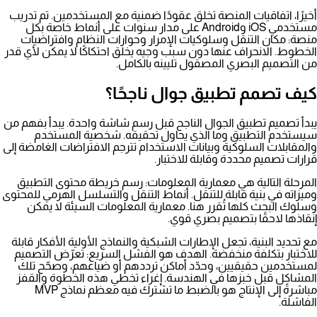
أخيرًا، اتفاقيات المنصة تخلق عقودًا ضمنية مع المستخدمين. تم تدريب
مستخدمي iOS وAndroid على مدار سنوات على أنماط خاصة بكل
منصة: مكان التنقل وسلوكيات الإمرار وحوارات النظام وافتراضيات
الخطوط. الانحراف عنها دون سبب وجيه يخلق احتكاكًا لا يمكن لأي قدر
من التصميم البصري المصقول تليينه بالكامل.
كيف تصمم تطبيق جوال ناجحًا؟
يبدأ تصميم تطبيق الجوال الناجح قبل رسم شاشة واحدة. يبدأ بفهم من
سيستخدم التطبيق وما الذي يحاول تحقيقه.
شخصية المستخدم
والمقابلات السلوكية وبيانات الاستخدام تترجم الافتراضات الغامضة إلى
قرارات تصميم محددة وقابلة للاختبار.
المرحلة التالية هي معمارية المعلومات: رسم خريطة محتوى التطبيق
وميزاته في بنية قابلة للتنقل. أنماط التنقل والتسلسل الهرمي للمحتوى
وسلوك البحث كلها تُقرر هنا. معمارية المعلومات السيئة لا يمكن
إنقاذها لاحقًا بتصميم بصري قوي.
مع تحديد البنية، تجعل الإطارات الشبكية والنماذج الأولية الأفكار قابلة
للاختبار بتكلفة منخفضة. الهدف هو الفشل السريع: تعرّض التصميم
لمستخدمين حقيقيين، وحدّد أماكن ترددهم أو ضياعهم، وصحّح تلك
المشاكل قبل خبزها في الهندسة. إغراء تخطي هذه الخطوة والقفز
مباشرةً إلى الإنتاج هو بالضبط ما
تشترك فيه معظم نماذج MVP
الفاشلة
.