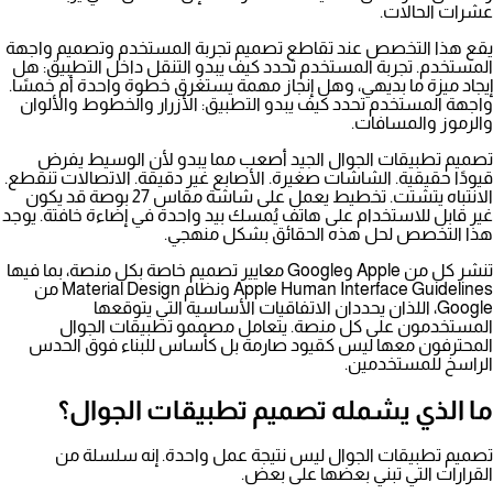
عشرات الحالات.
يقع هذا التخصص عند تقاطع
تصميم تجربة المستخدم
و
تصميم واجهة
المستخدم
. تجربة المستخدم تحدد كيف يبدو التنقل داخل التطبيق: هل
إيجاد ميزة ما بديهي، وهل إنجاز مهمة يستغرق خطوة واحدة أم خمسًا.
واجهة المستخدم تحدد كيف يبدو التطبيق: الأزرار والخطوط والألوان
والرموز والمسافات.
تصميم تطبيقات الجوال الجيد أصعب مما يبدو لأن الوسيط يفرض
قيودًا حقيقية. الشاشات صغيرة. الأصابع غير دقيقة. الاتصالات تنقطع.
الانتباه يتشتت. تخطيط يعمل على شاشة مقاس 27 بوصة قد يكون
غير قابل للاستخدام على هاتف يُمسك بيد واحدة في إضاءة خافتة. يوجد
هذا التخصص لحل هذه الحقائق بشكل منهجي.
تنشر كل من Apple وGoogle معايير تصميم خاصة بكل منصة، بما فيها
Apple Human Interface Guidelines
ونظام Material Design من
Google، اللذان يحددان الاتفاقيات الأساسية التي يتوقعها
المستخدمون على كل منصة. يتعامل مصممو تطبيقات الجوال
المحترفون معها ليس كقيود صارمة بل كأساس للبناء فوق الحدس
الراسخ للمستخدمين.
ما الذي يشمله تصميم تطبيقات الجوال؟
تصميم تطبيقات الجوال ليس نتيجة عمل واحدة. إنه سلسلة من
القرارات التي تبني بعضها على بعض.