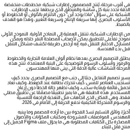
في أقرب مرحلة، يُنتج المصممون إطارات شبكية: مخططات منخفضة
الدقة تحدد بنية كل شاشة والمنطق الذي يربطها. تجيب الإطارات
الشبكية على سؤال "ماذا يوجد أين" دون الالتزام بالألوان أو الخطوط أو
الأسلوب البصري. إنها سريعة الإنتاج وسريعة التغيير، وهذا هو الهدف
بالضبط.
من الإطارات الشبكية، تنتقل العملية إلى النماذج الأولية. النموذج الأولي
نموذج تفاعلي للتطبيق يمكن لأصحاب المصلحة النقر خلاله ويمكن
لمشاركي الاختبار التنقل فيه. إنه أرخص طريقة لكشف مشاكل التنقل
قبل بدء الهندسة.
يطبّق التصميم البصري بعدها نظام ألوان العلامة التجارية والخطوط
والرموز وأسلوب الرسوم التوضيحية على البنية المعتمدة. تنتج هذه
المرحلة الشاشات عالية الدقة التي يبني منها المهندسون.
يسير تصميم التفاعل جنبًا إلى جنب مع التصميم البصري. يحدد كيف
تستجيب العناصر للمس: كيف تتحرك بطاقة عند الضغط، وكيف تُعاد
تحميل قائمة بإيماءة سحب، وكيف تظهر حالة الخطأ دون إزعاج
المستخدم. هذه الطبقة هي ما يميز تطبيقًا مصمّمًا عن تطبيق مطلي
فقط، وهي المكان الذي
اتجاهات مثل التغذية الراجعة اللمسية
والرسوم المتحركة التكيفية
تدفع الحرفة إلى الأمام في 2026.
أخيرًا، وثائق التسليم تسدّ الفجوة بين ما أراده المصمم وما يبنيه
المهندس. المواصفات المشروحة ومكتبات المكوّنات والأصول
المصدّرة بكل الكثافات المطلوبة هي ما يحوّل ملف Figma الجميل إلى
منتج قابل للبناء.