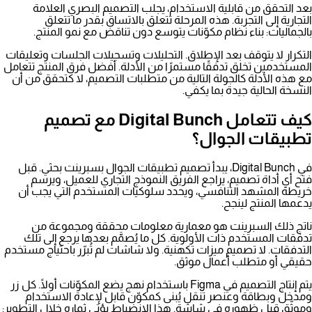
بعد التحقق من قابلية الاستخدام، يجلب التصميم البصري العلامة
التجارية إلى التجربة. هذه المرحلة تتعلق بالاتساق بقدر ما تتعلق
بالجماليات: بناء نظام مكوّنات يتوسع دون تناقض مع نمو المنتج.
التكرار لا يتوقف بعد الإطلاق. التحليلات وتسجيلات الجلسات وتعليقات
المستخدمين تخلق تدفقًا مستمرًا من الأدلة. أفضل فرق المنتج تتعامل
مع هذه الأدلة كالجولة التالية من متطلبات التصميم، لا كتحقق من أن
النسخة الحالية جيدة بما يكفي.
كيف تتعامل Digital Bunch مع تصميم
تطبيقات الجوال؟
في Digital Bunch، يبدأ تصميم تطبيقات الجوال بسبرينت بحثي. قبل
فتح أي أداة تصميم، يراجع الفريق النموذج التجاري للعميل، ويرسم
خريطة المشهد التنافسي، ويحدد سلوكيات المستخدم التي يجب أن
يدعمها المنتج لينجح.
ناتج ذلك السبرينت هو معمارية معلومات محققة ومجموعة من
تدفقات المستخدم ذات الأولوية. كل ما يُصمَّم بعدها يرجع إلى تلك
التدفقات. لا تصميم ميزات تكهنية. ولا شاشات لم تُبرّر باحتياج مستخدم
حقيقي أو متطلب أعمال موثق.
يتم إنتاج التصميم في Figma باستخدام نهج يضع المكوّنات أولًا. كل زر
ومدخل وبطاقة وعنصر تنقل يُبنى كمكوّن قابل لإعادة الاستخدام
وموثّق قبل ظهوره في شاشة. هذا الانضباط يؤتي ثماره خلال التطوير: