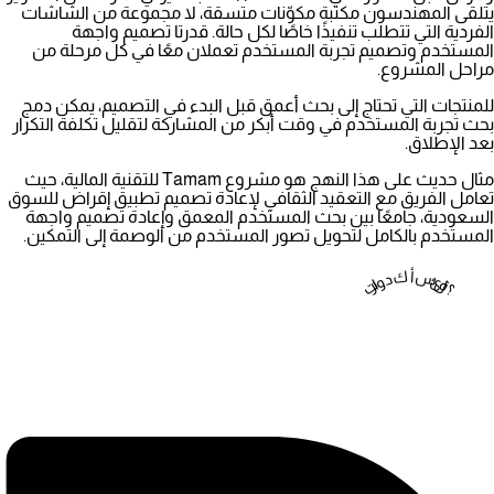
يتلقى المهندسون مكتبة مكوّنات متسقة، لا مجموعة من الشاشات
الفردية التي تتطلب تنفيذًا خاصًا لكل حالة. قدرتا
تصميم واجهة
المستخدم
و
تصميم تجربة المستخدم
تعملان معًا في كل مرحلة من
مراحل المشروع.
للمنتجات التي تحتاج إلى بحث أعمق قبل البدء في التصميم، يمكن دمج
بحث تجربة المستخدم
في وقت أبكر من المشاركة لتقليل تكلفة التكرار
بعد الإطلاق.
مثال حديث على هذا النهج هو
مشروع Tamam للتقنية المالية
، حيث
تعامل الفريق مع التعقيد الثقافي لإعادة تصميم تطبيق إقراض للسوق
السعودية، جامعًا بين بحث المستخدم المعمق وإعادة تصميم واجهة
المستخدم بالكامل لتحويل تصور المستخدم من الوصمة إلى التمكين.
تراودك أسئلة؟