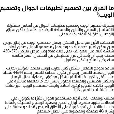
ما الفرق بين تصميم تطبيقات الجوال وتصميم
الويب؟
يشترك تصميم الويب وتصميم تطبيقات الجوال في أساس مشترك
(التسلسل الهرمي والتباين والمساحة البيضاء والاتساق)، لكن سياق
التوصيل يخلق اختلافات ذات معنى.
الاختلاف الأبرز هو عامل الشكل. يعمل مصممو الويب في إطار عرض
مرن يمكن تغيير حجمه بلا حدود؛ يعمل مصممو الجوال ضمن أبعاد
شاشة ثابتة. على الهواتف، يعني ذلك عادةً إطار عرض بعرض 375–430
نقطة. يجب أن يأخذ كل قرار تخطيطي في الحسبان أصغر شاشة
ستعرض المنتج بشكل معقول.
يتباعد نموذج التفاعل بشكل كبير. تجارب الويب تعتمد المؤشر؛ تجارب
الجوال تعتمد اللمس. يجب أن تكون أهداف اللمس بحجم 44×44 نقطة
على الأقل لتكون قابلة للنقر بشكل موثوق. الإيماءات مثل الإمرار
والتكبير بأصبعين والضغط الطويل ليس لها ما يعادلها مباشرةً على
الويب. حالات التحويم (ركيزة أنماط واجهة مستخدم الويب) غير متاحة
على شاشات اللمس كليًا.
تختلف توقعات الأداء أيضًا. مستخدمو الجوال كثيرًا ما يكونون على
اتصالات خلوية متغيرة. أوزان الصور وتعقيد الرسوم المتحركة وأنماط
جلب البيانات التي تبدو فورية على النطاق العريض قد تبدو بطيئة على
إشارة 4G ضعيفة ومعطوبة على اتصال منقطع.