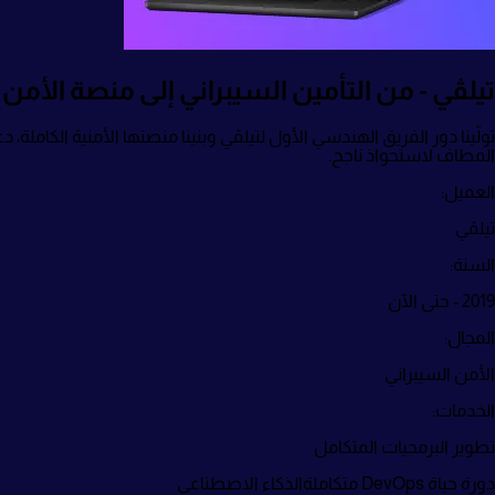
تيلڤي - من التأمين السيبراني إلى منصة الأم
تولّينا دور الفريق الهندسي الأول لتيلڤي وبنينا منصتها الأمنية الكاملة،
المطاف لاستحواذ ناجح.
العميل
:
تيلڤي
السنة
:
2019 - حتى الآن
المجال
:
الأمن السيبراني
الخدمات
:
تطوير البرمجيات المتكامل
دورة حياة DevOps متكاملة
الذكاء الاصطناعي