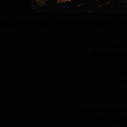
منصة حجز وعمليات مخصصة لإيكوينوكس إكس
أنشأنا منصة إيكونوكس إكسبلور من الألف إلى الياء: موقع تحريري فاخر
العميل
:
إيكوينوكس إكسبلور
السنة
:
2019
المجال
:
السياحة والضيافة
الخدمات
:
استراتيجية العلامة التجارية
تصميم تجربة المستخدم