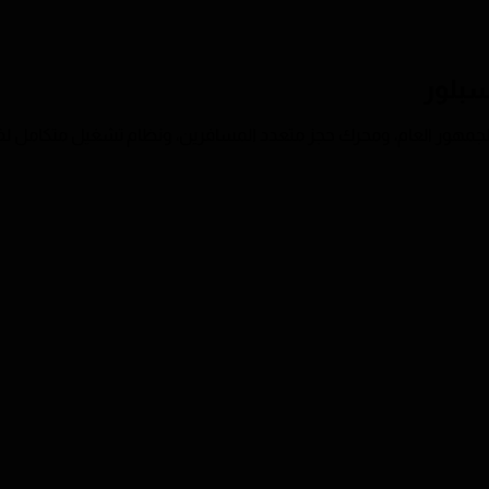
بلور
 للجمهور العام، ومحرك حجز متعدد المسافرين، ونظام تشغيل متكامل لفر